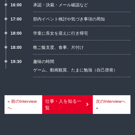
16:00
承認・決裁・メール確認など
17:00
部内イベント検討や気づき事項の周知
18:00
学童に長女を迎えに行き帰宅
18:00
晩ご飯支度、食事、片付け
19:30
趣味の時間
ゲーム、動画観賞、たまに勉強（自己啓発）
仕事・人を知る一
«
前
のInterview
次
のInterview
へ
覧
へ
»