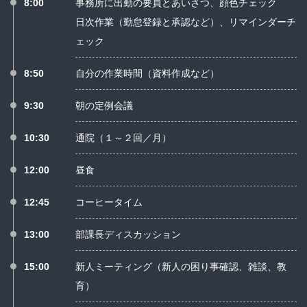
8:00
事務所に出勤の要員とあいさつ、顔色チェック
日次作業（勤怠登録と承認など）、リマインダーチ
ェック
8:50
自分の作業時間（資料作成など）
9:30
朝の定例会議
10:30
通院（１～２回／月）
12:00
昼食
12:45
コーヒータイム
13:00
部課長ディスカッション
15:00
新人ミーティング（新人の困り事確認、雑談、教
育）