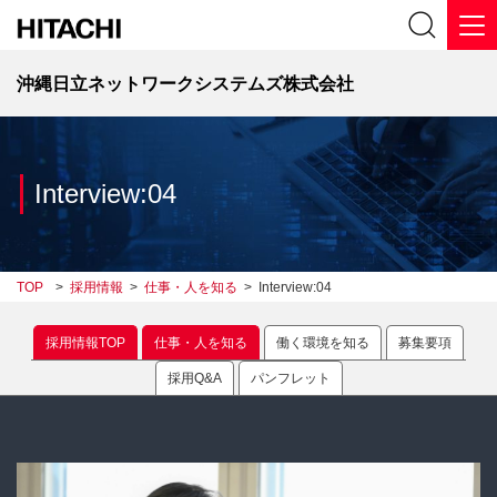
沖縄日立ネットワークシステムズ株式会社
Interview:04
TOP
>
採用情報
>
仕事・人を知る
>
Interview:04
採用情報TOP
仕事・人を知る
働く環境を知る
募集要項
採用Q&A
パンフレット