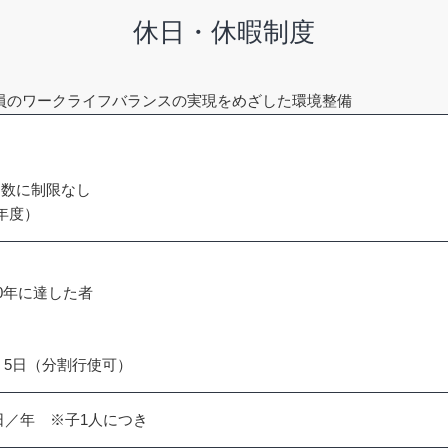
休日・休暇制度
員のワークライフバランスの実現をめざした環境整備
回数に制限なし
年度）
40年に達した者
 ： 5日（分割行使可）
日／年 ※子1人につき