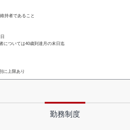
計維持者であること
末日
者については40歳到達月の末日迄
日
区別に上限あり
勤務制度