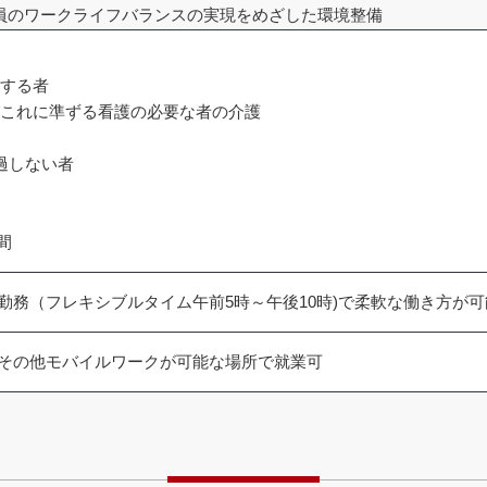
員のワークライフバランスの実現をめざした環境整備
育する者
びこれに準ずる看護の必要な者の介護
経過しない者
間
勤務（フレキシブルタイム午前5時～午後10時)で柔軟な働き方が可
その他モバイルワークが可能な場所で就業可