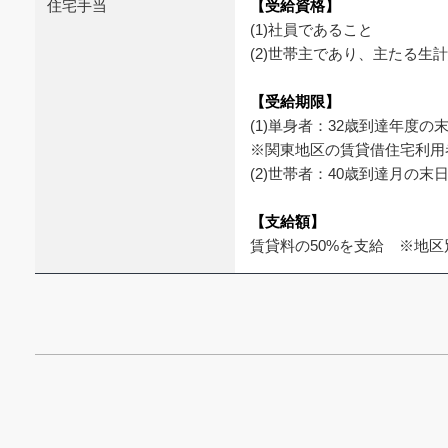
住宅手当
【受給資格】
(1)社員であること
(2)世帯主であり、主たる生
【受給期限】
(1)単身者：32歳到達年度の
※関東地区の賃貸借住宅利用
(2)世帯者：40歳到達月の末
【支給額】
賃貸料の50%を支給 ※地